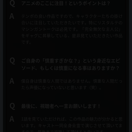
アニメのここに注目！というポイントは？
色彩設計
2019年10月8日
佐藤美由紀（Wish）
マチアソビvol.23にて第1話・第2話特別上映決定！
テンポの良い作品ですので、キャラクターたちの掛け
合いに注目していただきたいです。特にリスタルテの
特効監修
2019年10月3日
谷口久美子(チーム・タニグチ)
マシンガントークは必見です。
「完全無欠な主人公」
Blu-ray &DVD 告知CMが公開！
をギャグに昇華している、是非見ていただきたい作品
です。
撮影監督
2019年10月3日
大泉 鉱（T2studio）
キャストコメント公開！
ご自身の「慎重すぎかな？」という身近なエピ
2Ｄワークス
ソード、
もしくは慎重になる事はありますか？
2019年10月3日
荒木宏文
OP/ED CM映像公開！
僕自身は慎重な人間ではありません。
慎重な人間だっ
3Ｄディレクター
たら声優になっていないと思います（笑）。
2019年10月3日
板井義隆（アイラ・ラボラトリ）
OP&EDジャケット、CM映像公開！
編集
最後に、視聴者へ一言お願いします！
2019年10月1日
後藤正浩（REAL-T）
第1話「この勇者が傲慢すぎる」先行カット&あらすじ公開！
1話を見ていただければ、この作品の魅力が分かると思
音響監督
います。
キャスト一同全身全霊で演じさせて頂いてま
2019年10月1日
明田川 仁
すので、最後まで視聴して頂けると幸いです。