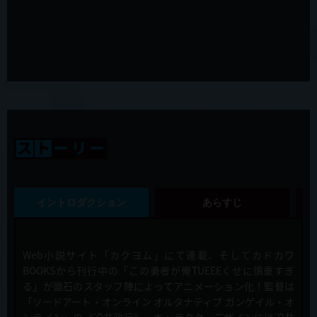
2020年1月24日（金）発売「慎重勇者～この勇者が俺TUEEEくせに
慎重すぎる～」Blu-ray＆DVD Vol.1 の展開図が公開！
2019年12月24日
第11話「その真実は重すぎる」先行カット&あらすじ、WEB限定予告
公開！
2019年12月20日
「慎重勇者～この勇者が俺TUEEEくせに慎重すぎる～」第11話・第
12話(最終回) 放送・配信のお知らせ
2019年12月17日
第10話「老人なのに強すぎる」先行カット&あらすじ、WEB限定予告
イントロダクション
あらすじ
公開！
2019年12月13日
Web小説サイト「カクヨム」にて連載、そしてカドカワ
「慎重勇者～この勇者が俺TUEEEくせに慎重すぎる～」展がジースト
ア大阪・ジーストア名古屋・ジーストア福岡にて開催決定！
BOOKSから刊行中の「この勇者が俺TUEEEくせに慎重すぎ
る」が盤石のスタッフ陣によってアニメーション化！監督は
「ソードアート・オンライン オルタナティブ ガンゲイル・オ
2019年12月13日
ンライン」の《迫井政行》、キャラクターデザインには迫井