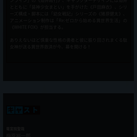
キャスト直筆サイン入り台本プレゼントキャンペーン開催！
とともに「装神少女まとい」を手がけた《戸田麻衣》、シリ
ーズ構成・脚本には「幼女戦記」シリーズの《猪原健太》、
2019年12月10日
アニメーション制作は「Re:ゼロから始める異世界生活」の
TVアニメ「慎重勇者～この勇者が俺TUEEEくせに慎重すぎる～」放
《WHITE FOX》が担当する。
送・配信のお知らせ
ありえないほど慎重な性格の勇者と彼に振り回されまくる駄
2019年12月4日
女神が送る異世界救済が今、幕を開ける！
第9話「死神がとにかく無敵すぎる」先行カット&あらすじ公開！
2019年11月27日
ラジオ慎重勇者第５回配信スタート！
2019年11月27日
新キャスト発表！難敵・ベル=ブブ役に山本兼平さんが決定！
2019年11月27日
第8話「清楚なくせに淫乱すぎる」先行カット&あらすじ公開！
竜宮院聖哉
2019年11月23日
梅原裕一郎
マチアソビカフェにてコラボカフェ開催が決定！！