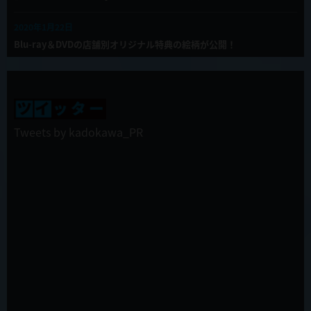
2020年1月22日
Blu-ray＆DVDの店舗別オリジナル特典の絵柄が公開！
2019年12月27日
TVアニメ「慎重勇者」年始の振り返り全話一挙配信決定！
2019年12月27日
Tweets by kadokawa_PR
第12話(最終回)「この勇者が俺TUEEEくせに慎重すぎる」WEB限定
予告公開！
2019年12月27日
ラジオ慎重勇者第６回配信開始！
2019年12月27日
第12話(最終回)「この勇者が俺TUEEEくせに慎重すぎる」先行カット
&あらすじ公開！
2019年12月26日