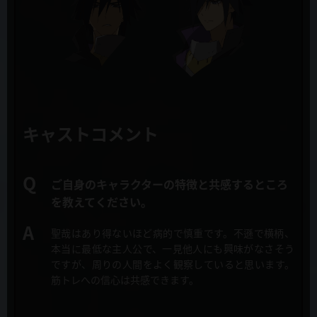
開！
監督
2019年10月10日
迫井政行
EDテーマ 安月名莉子「be perfect, plz!」フルサイズMV大胆に公
開！
シリーズ構成・脚本
猪原健太
2019年10月9日
マチアソビvol23 延期のお知らせ
キャラクターデザイン・総作画監督
キャストコメント
戸田麻衣
2019年10月8日
第2話「新米女神には荷が重すぎる」先行カット&あらすじ公開！
プロップデザイン
ご自身のキャラクターの特徴と共感するところ
戸田麻衣、鈴木典孝、岩畑剛一
を教えてください。
2019年10月8日
Webラジオ「ラジオ慎重勇者~このラジオが面SHIREEEくせに慎重す
美術設定
ぎる~」第１回配信スタート
聖哉はあり得ないほど病的で慎重です。
不遜で横柄、
青木 薫(美峰)、緒川マミオ、デジタルノイズ
本当に最低な主人公で、一見他人にも興味がなさそう
ですが、周りの人間をよく観察していると思います。
2019年10月8日
美術監督
筋トレへの信心は共感できます。
キュアメイドカフェコラボ 10月11日より開催！コラボメニュー公
高峯義人（美峰）、宮里和誉（美峰）
開！