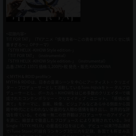
<収録内容>
TIT FOR TAT」（TVアニメ「慎重勇者〜この勇者が俺TUEEEくせに慎
重すぎる〜」OPテーマ）
「STYX HELIX -KIHOW Style edition-」
「TIT FOR TAT」（instrumental）
「STYX HELIX -KIHOW Style edition-」（instrumental）
品番:ZMCZ-13571 価格:1,200円+税 発売・販売:KADOKAWA
＜MYTH & ROID profile＞
MYTH & ROIDは、日本の音楽シーンを中心にアーティスト・クリエイ
ター・プロデューサーとして活動しているTom-H@ckをトー タルプロ
デューサーとし、ボーカル・KIHOWをはじめ多数のクリエイターで構
成されたコンテンポラリー・クリエイティブ・ユニット。「感情の最
果て」をテーマに、音楽、映像、ビジュアルなどあらゆる側面から国
籍や時代にとらわれない普遍的な人間の感情を描き出し、世界的な評
価を得ている。その唯一無二の世界観はプロデューサーのアイディア
を源に、細部まで徹底したプロデュース により実現されている。3rd
Single「STYX HELIX」の最高位1位をはじめ、デビュー以来7作品連続
でiTune Store(JP)総合ランキング3位以内を記録。各国でも軒並み高