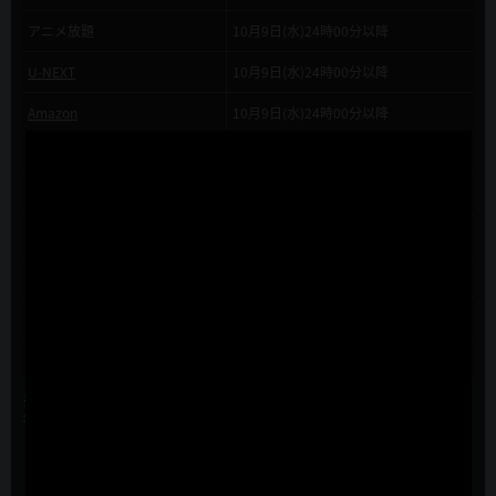
アニメ放題
10月9日(水)24時00分以降
U-NEXT
10月9日(水)24時00分以降
Amazon
10月9日(水)24時00分以降
NETFLIX
10月9日(水)24時00分以降
Rakuten TV
10月9日(水)24時00分以降
DMM.com
10月9日(水)24時00分以降
ビデオマーケット
10月9日(水)24時00分以降
HAPPY!動画
10月9日(水)24時00分以降
ムービーフルplus
10月9日(水)24時00分以降
※配信日時は変更になる場合がございます。
予めご了承ください。