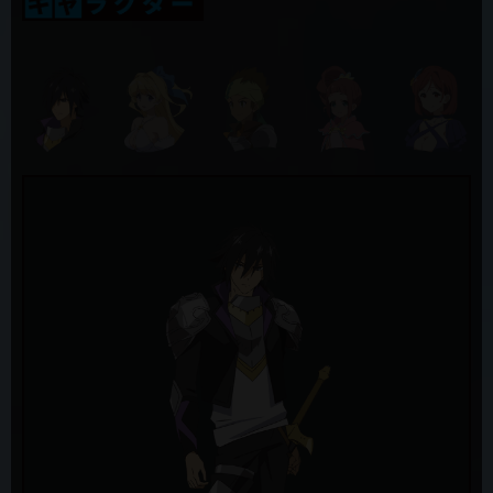
アデネラ
2019年11月5日
井澤詩織
第5話 放送時間の変更（11/7 テレビ愛知）
ヴァルキュレ
2019年11月5日
ファイルーズ あい
第5話「この女神が不気味すぎる」先行カット&あらすじ、WEB限定
予告公開！
ミティス
三石琴乃
2019年11月5日
新キャラクター&キャスト発表！女神・ヴァルキュレ役にファイルー
ロザリー=ロズガルド
ズ あいさん、女神・アデネラ役に井澤詩織さんが決定！
花守ゆみり
2019年11月5日
ケオス＝マキナ
養老乃瀧グループの「だんまや水産」とのコラボ開催！
たかはし智秋
2019年10月28日
デスマグラ
第４話「仲間なんて超いらなすぎる」先行カット&あらすじ、WEB限
うえだゆうじ
定予告公開！
ベル=ブブ
2019年10月28日
山本兼平