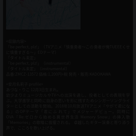
<収録内容>
「be perfect, plz!」（TVアニメ「慎重勇者〜この勇者が俺TUEEEくせ
に慎重すぎる〜」EDテーマ）
「タイトル未定」
「be perfect, plz!」（instrumental）
「タイトル未定」（instrumental）
品番:ZMCZ-13572 価格:1,200円+税 発売・販売:KADOKAWA
<安月名莉子 profile>
あづな・りこ 12月3日生まれ。
幼少よりミュージカルやTVへの出演を通し、役者としての表現を学
ぶ。大学進学と同時に自身の思いを形に残すためシンガーソングライ
ターとしての活動を開始。2018年10月放送TVアニメ『やがて君にな
る』のOPテーマ「君にふ れて」でメジャーデビュー。同時に
OVA『Re:ゼロから始める異世界生活 Memory Snow』の挿入歌
「Memories」の歌唱に抜擢される。 卓越したギター演奏と寄り添う
声で、こころを歌い上げる。