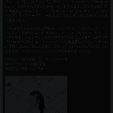
TVアニメ「彼方のアストラ」EDテーマ「Glow at the Velocity of
Light」が発売された安月名莉子、早くも次なるタイアップが決定!昨
年10月放送された人気アニメ「やがて君になる」のOPテー マ「君に
ふれて」でメジャーデビューしたばかりながら、早くも4thシングル
が発売となる。
「Re:ゼロから始める異世界生活」シリーズや、「ゴブリンスレイヤ
ー」などを手がけるWHITE FOXがアニメーション制作する、TVアニメ
「慎重勇者」のエンディングテーマを担当することが決定。EDテーマ
「be perfect, plz!」は、3rdシングルでも楽曲提供しているタナカ零
が作詞・作編曲。凛とした歌声に時折キュートな表情も見せる新しい
安月名莉子を引き出したアップテンポな楽曲となっている。
TVアニメ「慎重勇者」エンディングテーマ
be perfect,piz! / 安月名莉子
2019年11月6日（水）発売