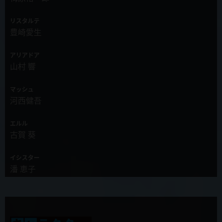
リスタルテ
2019年11月19日
豊崎愛生
第7話「この女騎士が犬っぽすぎる」先行カット&あらすじ、WEB限
定予告公開！
アリアドア
山村 響
2019年11月19日
新キャラクター&新キャスト発表！女神・ミティス役に三石琴乃さ
ん、女騎士・ロザリー役に花守ゆみりさんが決定！
マッシュ
河西健吾
2019年11月19日
重要キャラクターのキャストが判明！四天王イレイザ=カイゼル役を
エルル
土田大さん、魔王・ゼノスロード役を藤原啓治さんが演じられます。
古賀 葵
2019年11月13日
イシスター
第6話「竜王なのにズルすぎる」先行カット&あらすじ、WEB限定予
潘 恵子
告公開！
セルセウス
2019年11月12日
斧 アツシ
カラオケパセラでTVアニメ「慎重勇者」コラボ開催決定！