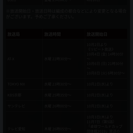
2019年9月20日
新キャラクターCV（アリアドア・セルセウス・イシスター）発表！
※放送開始日・放送日時は編成の都合などにより変更となる場合
がございます。予めご了承ください。
2019年9月20日
配信サイトでの第1話先行配信開催決定！
放送局
放送時間
放送開始日
2019年9月11日
10月2日より
《リピート放送》
新キャラクタービジュアル&キャスト公開
10月4日 (金) 14時30分
AT-X
水曜 22時30分～
～
10月6日 (日) 21時30分
2019年9月11日
～
『この勇者が俺TUEEEくせに慎重すぎる１・２巻スペシャルパック発
10月8日 (火) 6時30分～
売決定！』
TOKYO MX
水曜 23時30分～
10月2日(水)より
2019年9月4日
KBS京都
水曜 25時35分～
10月2日(水)より
放送・配信情報発表！！10月2日より放送・配信開始！
サンテレビ
水曜 26時00分～
10月2日(水)より
2019年9月4日
10月3日(木)より
キービジュアル公開！
11月7日（第5話）
「卓球ワールドカップ
テレビ愛知
木曜 26時05分～
団体戦2019」放送の