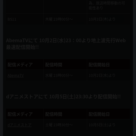
2019年9月4日
為、放送時間移動の可
能性あり
本サイト公開！
BS11
木曜 23時00分～
10月3日(木)より
2019年8月21日
OP・EDテーマ決定！
AbemaTVにて 10月2日(水)23：00より地上波先行Web
2019年8月7日
最速配信開始!!
TVアニメ化記念 「慎重勇者」「痛いのは嫌なので防御力に極振りし
たいと思います。」マンガ試し読み合同小冊子 コミックマーケット96
KADOKAWAブースで無料配布決定！
配信メディア
配信時間
配信開始日
AbemaTV
水曜 23時00分～
10月2日(水)より
2019年7月8日
TVアニメ「慎重勇者」ティザーPV 公開！！
dアニメストアにて 10月5日(土)23:30より配信開始!!
2019年7月8日
竜宮院聖哉・リスタルテのキャストが発表されました！
配信メディア
配信時間
配信開始日
2019年5月8日
dアニメストア
土曜 23時30分～
10月5日(土)より
10月からTVアニメ放送開始！ メインスタッフ発表！