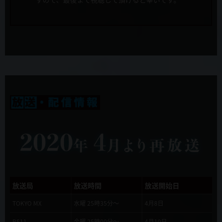
新キャラクター&キャスト発表！ ケオス=マキナ役にたかはし智秋さ
んが決定！
音楽
藤澤慶昌
2019年9月27日
本PV解禁！
音楽制作
KADOKAWA
2019年9月27日
キュアメイドカフェコラボ開催決定！
アニメーション制作
WHITE FOX
2019年9月27日
10月6日 店頭配布会＠AKIHABARAゲーマーズ本店の開催が決定！
製作
慎重勇者製作委員会
2019年9月20日
OP/EDテーマのオリジナル購入特典が発表されました
2019年9月20日
放送局
放送時間
放送開始日
Webラジオ「ラジオ慎重勇者~このラジオが面SHIREEEくせに慎重す
ぎる~」10月より始まります！
TOKYO MX
水曜 25時35分～
4月8日
BS11
金曜 25時00分～
4月10日