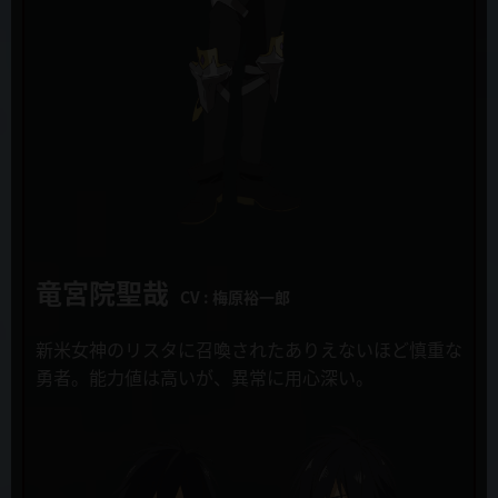
新キャラクター&キャスト発表！四天王デスマグラ役にうえだゆうじ
さんが決定！
キルカプル
上別府仁資
2019年10月24日
追加キャストコメント公開！
イレイザ=カイゼル
土田 大
2019年10月22日
第３話「この勇者は身勝手すぎる」先行カット&あらすじ・WEB限定
ゼノスロード
予告公開！
藤原啓治
2019年10月16日
竜宮院聖哉
全国のゲーマーズで「慎重勇者～この勇者が俺TUEEEくせに慎重すぎ
CV : 梅原裕一郎
る～」のポスタージャックキャンペーンが開催！
新米女神のリスタに召喚されたありえないほど慎重な
2019年10月15日
原作
勇者。
能力値は高いが、異常に用心深い。
TVアニメ「慎重勇者～この勇者が俺TUEEEくせに慎重すぎる～」第3
土日 月「この勇者が俺ＴＵＥＥＥくせに慎重すぎる」
話放送日変更のお知らせ
（株式会社KADOKAWA/カドカワBOOKS刊）
2019年10月10日
キャラクター原案
OPテーマ MYTH & ROID「TIT FOR TAT」フルサイズMV大胆に公
とよた瑣織