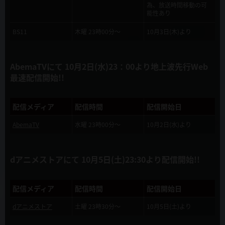
2019年9月4日
為、放送時間移動の可
能性あり
本サイト公開！
BS11
木曜 23時00分～
10月3日(木)より
2019年8月21日
OP・EDテーマ決定！
AbemaTVにて 10月2日(水)23：00より地上波先行Web
2019年8月7日
最速配信開始!!
TVアニメ化記念 「慎重勇者」「痛いのは嫌なので防御力に極振りし
たいと思います。」マンガ試し読み合同小冊子 コミックマーケット96
KADOKAWAブースで無料配布決定！
配信メディア
配信時間
配信開始日
AbemaTV
水曜 23時00分～
10月2日(水)より
2019年7月8日
TVアニメ「慎重勇者」ティザーPV 公開！！
dアニメストアにて 10月5日(土)23:30より配信開始!!
2019年7月8日
竜宮院聖哉・リスタルテのキャストが発表されました！
配信メディア
配信時間
配信開始日
2019年5月8日
dアニメストア
土曜 23時30分～
10月5日(土)より
10月からTVアニメ放送開始！ メインスタッフ発表！