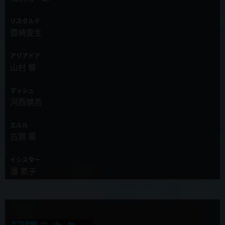
リスタルテ
2019年11月19日
豊崎愛生
第7話「この女騎士が犬っぽすぎる」先行カット&あらすじ、WEB限
定予告公開！
アリアドア
山村 響
2019年11月19日
新キャラクター&新キャスト発表！女神・ミティス役に三石琴乃さ
ん、女騎士・ロザリー役に花守ゆみりさんが決定！
マッシュ
河西健吾
2019年11月19日
重要キャラクターのキャストが判明！四天王イレイザ=カイゼル役を
エルル
土田大さん、魔王・ゼノスロード役を藤原啓治さんが演じられます。
古賀 葵
2019年11月13日
イシスター
第6話「竜王なのにズルすぎる」先行カット&あらすじ、WEB限定予
潘 恵子
告公開！
セルセウス
2019年11月12日
斧 アツシ
カラオケパセラでTVアニメ「慎重勇者」コラボ開催決定！