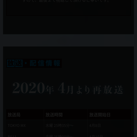
新キャラクター&キャスト発表！ ケオス=マキナ役にたかはし智秋さ
んが決定！
音楽
藤澤慶昌
2019年9月27日
本PV解禁！
音楽制作
KADOKAWA
2019年9月27日
キュアメイドカフェコラボ開催決定！
アニメーション制作
WHITE FOX
2019年9月27日
10月6日 店頭配布会＠AKIHABARAゲーマーズ本店の開催が決定！
製作
慎重勇者製作委員会
2019年9月20日
OP/EDテーマのオリジナル購入特典が発表されました
2019年9月20日
放送局
放送時間
放送開始日
Webラジオ「ラジオ慎重勇者~このラジオが面SHIREEEくせに慎重す
ぎる~」10月より始まります！
TOKYO MX
水曜 25時35分～
4月8日
BS11
金曜 25時00分～
4月10日