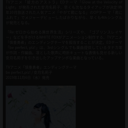
TVアニメ「彼方のアストラ」EDテーマ「Glow at the Velocity of
Light」が発売された安月名莉子、早くも次なるタイアップが決定!昨
年10月放送された人気アニメ「やがて君になる」のOPテー マ「君に
ふれて」でメジャーデビューしたばかりながら、早くも4thシングル
が発売となる。
「Re:ゼロから始める異世界生活」シリーズや、「ゴブリンスレイヤ
ー」などを手がけるWHITE FOXがアニメーション制作する、TVアニメ
「慎重勇者」のエンディングテーマを担当することが決定。EDテーマ
「be perfect, plz!」は、3rdシングルでも楽曲提供しているタナカ零
が作詞・作編曲。凛とした歌声に時折キュートな表情も見せる新しい
安月名莉子を引き出したアップテンポな楽曲となっている。
TVアニメ「慎重勇者」エンディングテーマ
be perfect,piz! / 安月名莉子
2019年11月6日（水）発売