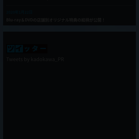
2020年1月22日
Blu-ray＆DVDの店舗別オリジナル特典の絵柄が公開！
2019年12月27日
TVアニメ「慎重勇者」年始の振り返り全話一挙配信決定！
2019年12月27日
Tweets by kadokawa_PR
第12話(最終回)「この勇者が俺TUEEEくせに慎重すぎる」WEB限定
予告公開！
2019年12月27日
ラジオ慎重勇者第６回配信開始！
2019年12月27日
第12話(最終回)「この勇者が俺TUEEEくせに慎重すぎる」先行カット
&あらすじ公開！
2019年12月26日