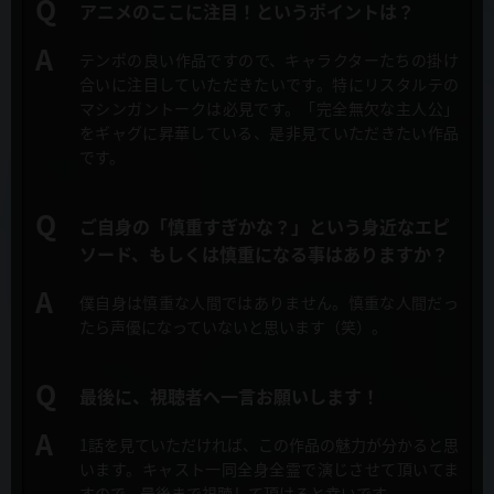
アニメのここに注目！というポイントは？
色彩設計
2019年10月8日
佐藤美由紀（Wish）
マチアソビvol.23にて第1話・第2話特別上映決定！
テンポの良い作品ですので、キャラクターたちの掛け
合いに注目していただきたいです。特にリスタルテの
特効監修
2019年10月3日
谷口久美子(チーム・タニグチ)
マシンガントークは必見です。
「完全無欠な主人公」
Blu-ray &DVD 告知CMが公開！
をギャグに昇華している、是非見ていただきたい作品
です。
撮影監督
2019年10月3日
大泉 鉱（T2studio）
キャストコメント公開！
ご自身の「慎重すぎかな？」という身近なエピ
2Ｄワークス
ソード、
もしくは慎重になる事はありますか？
2019年10月3日
荒木宏文
OP/ED CM映像公開！
僕自身は慎重な人間ではありません。
慎重な人間だっ
3Ｄディレクター
たら声優になっていないと思います（笑）。
2019年10月3日
板井義隆（アイラ・ラボラトリ）
OP&EDジャケット、CM映像公開！
編集
最後に、視聴者へ一言お願いします！
2019年10月1日
後藤正浩（REAL-T）
第1話「この勇者が傲慢すぎる」先行カット&あらすじ公開！
1話を見ていただければ、この作品の魅力が分かると思
音響監督
います。
キャスト一同全身全霊で演じさせて頂いてま
2019年10月1日
明田川 仁
すので、最後まで視聴して頂けると幸いです。