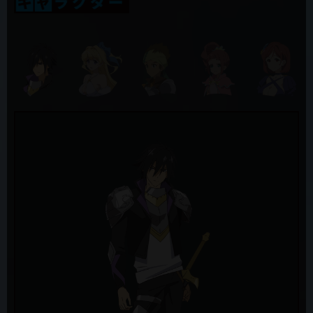
アデネラ
2019年11月5日
井澤詩織
第5話 放送時間の変更（11/7 テレビ愛知）
ヴァルキュレ
2019年11月5日
ファイルーズ あい
第5話「この女神が不気味すぎる」先行カット&あらすじ、WEB限定
予告公開！
ミティス
三石琴乃
2019年11月5日
新キャラクター&キャスト発表！女神・ヴァルキュレ役にファイルー
ロザリー=ロズガルド
ズ あいさん、女神・アデネラ役に井澤詩織さんが決定！
花守ゆみり
2019年11月5日
ケオス＝マキナ
養老乃瀧グループの「だんまや水産」とのコラボ開催！
たかはし智秋
2019年10月28日
デスマグラ
第４話「仲間なんて超いらなすぎる」先行カット&あらすじ、WEB限
うえだゆうじ
定予告公開！
ベル=ブブ
2019年10月28日
山本兼平