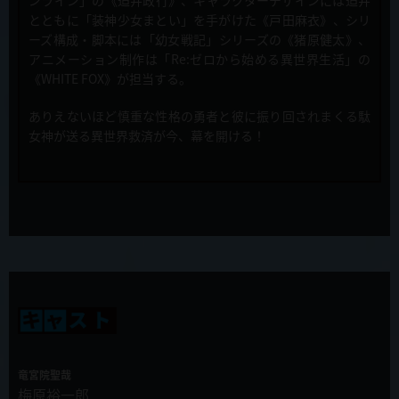
キャスト直筆サイン入り台本プレゼントキャンペーン開催！
とともに「装神少女まとい」を手がけた《戸田麻衣》、シリ
ーズ構成・脚本には「幼女戦記」シリーズの《猪原健太》、
2019年12月10日
アニメーション制作は「Re:ゼロから始める異世界生活」の
TVアニメ「慎重勇者～この勇者が俺TUEEEくせに慎重すぎる～」放
《WHITE FOX》が担当する。
送・配信のお知らせ
ありえないほど慎重な性格の勇者と彼に振り回されまくる駄
2019年12月4日
女神が送る異世界救済が今、幕を開ける！
第9話「死神がとにかく無敵すぎる」先行カット&あらすじ公開！
2019年11月27日
ラジオ慎重勇者第５回配信スタート！
2019年11月27日
新キャスト発表！難敵・ベル=ブブ役に山本兼平さんが決定！
2019年11月27日
第8話「清楚なくせに淫乱すぎる」先行カット&あらすじ公開！
竜宮院聖哉
2019年11月23日
梅原裕一郎
マチアソビカフェにてコラボカフェ開催が決定！！