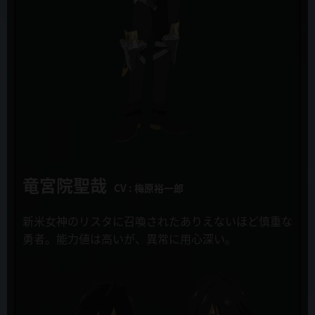
新キャラクター&キャスト発表！四天王デスマグラ役にうえだゆうじ
さんが決定！
キルカプル
上別府仁資
2019年10月24日
追加キャストコメント公開！
イレイザ=カイゼル
土田 大
2019年10月22日
第３話「この勇者は身勝手すぎる」先行カット&あらすじ・WEB限定
ゼノスロード
予告公開！
藤原啓治
2019年10月16日
竜宮院聖哉
全国のゲーマーズで「慎重勇者～この勇者が俺TUEEEくせに慎重すぎ
CV : 梅原裕一郎
る～」のポスタージャックキャンペーンが開催！
新米女神のリスタに召喚されたありえないほど慎重な
2019年10月15日
原作
勇者。
能力値は高いが、異常に用心深い。
TVアニメ「慎重勇者～この勇者が俺TUEEEくせに慎重すぎる～」第3
土日 月「この勇者が俺ＴＵＥＥＥくせに慎重すぎる」
話放送日変更のお知らせ
（株式会社KADOKAWA/カドカワBOOKS刊）
2019年10月10日
キャラクター原案
OPテーマ MYTH & ROID「TIT FOR TAT」フルサイズMV大胆に公
とよた瑣織