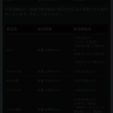
2019年9月20日
新キャラクターCV（アリアドア・セルセウス・イシスター）発表！
※放送開始日・放送日時は編成の都合などにより変更となる場合
がございます。予めご了承ください。
2019年9月20日
配信サイトでの第1話先行配信開催決定！
放送局
放送時間
放送開始日
2019年9月11日
10月2日より
《リピート放送》
新キャラクタービジュアル&キャスト公開
10月4日 (金) 14時30分
AT-X
水曜 22時30分～
～
10月6日 (日) 21時30分
2019年9月11日
～
『この勇者が俺TUEEEくせに慎重すぎる１・２巻スペシャルパック発
10月8日 (火) 6時30分～
売決定！』
TOKYO MX
水曜 23時30分～
10月2日(水)より
2019年9月4日
KBS京都
水曜 25時35分～
10月2日(水)より
放送・配信情報発表！！10月2日より放送・配信開始！
サンテレビ
水曜 26時00分～
10月2日(水)より
2019年9月4日
10月3日(木)より
キービジュアル公開！
11月7日（第5話）
「卓球ワールドカップ
テレビ愛知
木曜 26時05分～
団体戦2019」放送の