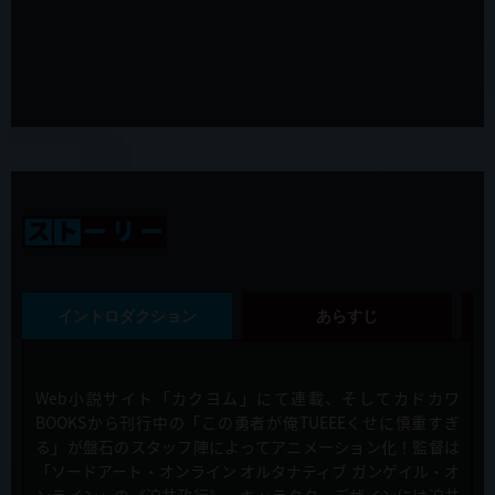
2020年1月24日（金）発売「慎重勇者～この勇者が俺TUEEEくせに
慎重すぎる～」Blu-ray＆DVD Vol.1 の展開図が公開！
2019年12月24日
第11話「その真実は重すぎる」先行カット&あらすじ、WEB限定予告
公開！
2019年12月20日
「慎重勇者～この勇者が俺TUEEEくせに慎重すぎる～」第11話・第
12話(最終回) 放送・配信のお知らせ
2019年12月17日
第10話「老人なのに強すぎる」先行カット&あらすじ、WEB限定予告
イントロダクション
あらすじ
公開！
2019年12月13日
Web小説サイト「カクヨム」にて連載、そしてカドカワ
「慎重勇者～この勇者が俺TUEEEくせに慎重すぎる～」展がジースト
ア大阪・ジーストア名古屋・ジーストア福岡にて開催決定！
BOOKSから刊行中の「この勇者が俺TUEEEくせに慎重すぎ
る」が盤石のスタッフ陣によってアニメーション化！監督は
「ソードアート・オンライン オルタナティブ ガンゲイル・オ
2019年12月13日
ンライン」の《迫井政行》、キャラクターデザインには迫井