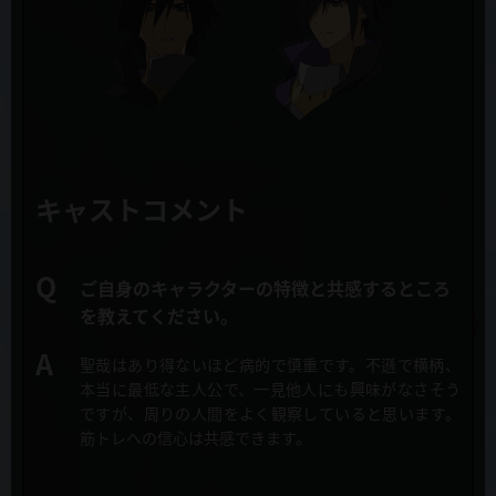
開！
監督
2019年10月10日
迫井政行
EDテーマ 安月名莉子「be perfect, plz!」フルサイズMV大胆に公
開！
シリーズ構成・脚本
猪原健太
2019年10月9日
マチアソビvol23 延期のお知らせ
キャラクターデザイン・総作画監督
キャストコメント
戸田麻衣
2019年10月8日
第2話「新米女神には荷が重すぎる」先行カット&あらすじ公開！
プロップデザイン
ご自身のキャラクターの特徴と共感するところ
戸田麻衣、鈴木典孝、岩畑剛一
を教えてください。
2019年10月8日
Webラジオ「ラジオ慎重勇者~このラジオが面SHIREEEくせに慎重す
美術設定
ぎる~」第１回配信スタート
聖哉はあり得ないほど病的で慎重です。
不遜で横柄、
青木 薫(美峰)、緒川マミオ、デジタルノイズ
本当に最低な主人公で、一見他人にも興味がなさそう
ですが、周りの人間をよく観察していると思います。
2019年10月8日
美術監督
筋トレへの信心は共感できます。
キュアメイドカフェコラボ 10月11日より開催！コラボメニュー公
高峯義人（美峰）、宮里和誉（美峰）
開！