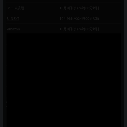
アニメ放題
10月9日(水)24時00分以降
U-NEXT
10月9日(水)24時00分以降
Amazon
10月9日(水)24時00分以降
NETFLIX
10月9日(水)24時00分以降
Rakuten TV
10月9日(水)24時00分以降
DMM.com
10月9日(水)24時00分以降
ビデオマーケット
10月9日(水)24時00分以降
HAPPY!動画
10月9日(水)24時00分以降
ムービーフルplus
10月9日(水)24時00分以降
※配信日時は変更になる場合がございます。
予めご了承ください。