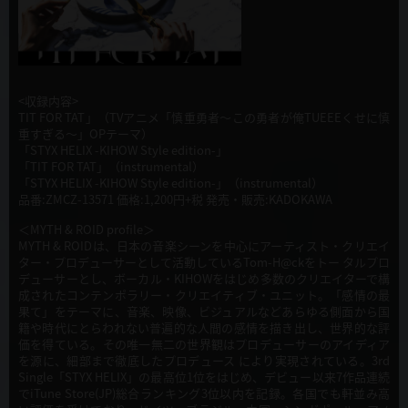
<収録内容>
TIT FOR TAT」（TVアニメ「慎重勇者〜この勇者が俺TUEEEくせに慎
重すぎる〜」OPテーマ）
「STYX HELIX -KIHOW Style edition-」
「TIT FOR TAT」（instrumental）
「STYX HELIX -KIHOW Style edition-」（instrumental）
品番:ZMCZ-13571 価格:1,200円+税 発売・販売:KADOKAWA
＜MYTH & ROID profile＞
MYTH & ROIDは、日本の音楽シーンを中心にアーティスト・クリエイ
ター・プロデューサーとして活動しているTom-H@ckをトー タルプロ
デューサーとし、ボーカル・KIHOWをはじめ多数のクリエイターで構
成されたコンテンポラリー・クリエイティブ・ユニット。「感情の最
果て」をテーマに、音楽、映像、ビジュアルなどあらゆる側面から国
籍や時代にとらわれない普遍的な人間の感情を描き出し、世界的な評
価を得ている。その唯一無二の世界観はプロデューサーのアイディア
を源に、細部まで徹底したプロデュース により実現されている。3rd
Single「STYX HELIX」の最高位1位をはじめ、デビュー以来7作品連続
でiTune Store(JP)総合ランキング3位以内を記録。各国でも軒並み高