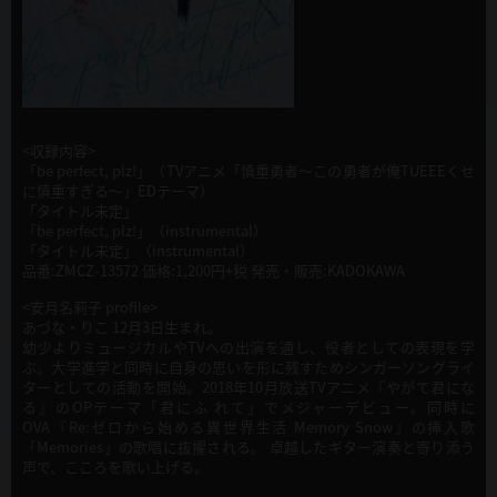
<収録内容>
「be perfect, plz!」（TVアニメ「慎重勇者〜この勇者が俺TUEEEくせ
に慎重すぎる〜」EDテーマ）
「タイトル未定」
「be perfect, plz!」（instrumental）
「タイトル未定」（instrumental）
品番:ZMCZ-13572 価格:1,200円+税 発売・販売:KADOKAWA
<安月名莉子 profile>
あづな・りこ 12月3日生まれ。
幼少よりミュージカルやTVへの出演を通し、役者としての表現を学
ぶ。大学進学と同時に自身の思いを形に残すためシンガーソングライ
ターとしての活動を開始。2018年10月放送TVアニメ『やがて君にな
る』のOPテーマ「君にふ れて」でメジャーデビュー。同時に
OVA『Re:ゼロから始める異世界生活 Memory Snow』の挿入歌
「Memories」の歌唱に抜擢される。 卓越したギター演奏と寄り添う
声で、こころを歌い上げる。