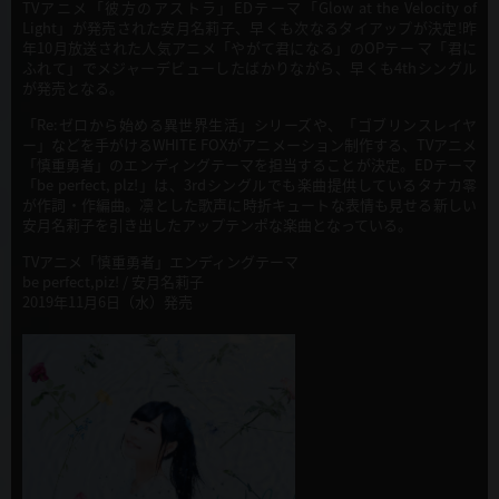
TVアニメ「彼方のアストラ」EDテーマ「Glow at the Velocity of
Light」が発売された安月名莉子、早くも次なるタイアップが決定!昨
年10月放送された人気アニメ「やがて君になる」のOPテー マ「君に
ふれて」でメジャーデビューしたばかりながら、早くも4thシングル
が発売となる。
「Re:ゼロから始める異世界生活」シリーズや、「ゴブリンスレイヤ
ー」などを手がけるWHITE FOXがアニメーション制作する、TVアニメ
「慎重勇者」のエンディングテーマを担当することが決定。EDテーマ
「be perfect, plz!」は、3rdシングルでも楽曲提供しているタナカ零
が作詞・作編曲。凛とした歌声に時折キュートな表情も見せる新しい
安月名莉子を引き出したアップテンポな楽曲となっている。
TVアニメ「慎重勇者」エンディングテーマ
be perfect,piz! / 安月名莉子
2019年11月6日（水）発売