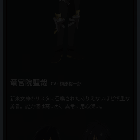
新キャラクター&キャスト発表！四天王デスマグラ役にうえだゆうじ
さんが決定！
キルカプル
上別府仁資
2019年10月24日
追加キャストコメント公開！
イレイザ=カイゼル
土田 大
2019年10月22日
第３話「この勇者は身勝手すぎる」先行カット&あらすじ・WEB限定
ゼノスロード
予告公開！
藤原啓治
2019年10月16日
竜宮院聖哉
全国のゲーマーズで「慎重勇者～この勇者が俺TUEEEくせに慎重すぎ
CV : 梅原裕一郎
る～」のポスタージャックキャンペーンが開催！
新米女神のリスタに召喚されたありえないほど慎重な
2019年10月15日
原作
勇者。
能力値は高いが、異常に用心深い。
TVアニメ「慎重勇者～この勇者が俺TUEEEくせに慎重すぎる～」第3
土日 月「この勇者が俺ＴＵＥＥＥくせに慎重すぎる」
話放送日変更のお知らせ
（株式会社KADOKAWA/カドカワBOOKS刊）
2019年10月10日
キャラクター原案
OPテーマ MYTH & ROID「TIT FOR TAT」フルサイズMV大胆に公
とよた瑣織