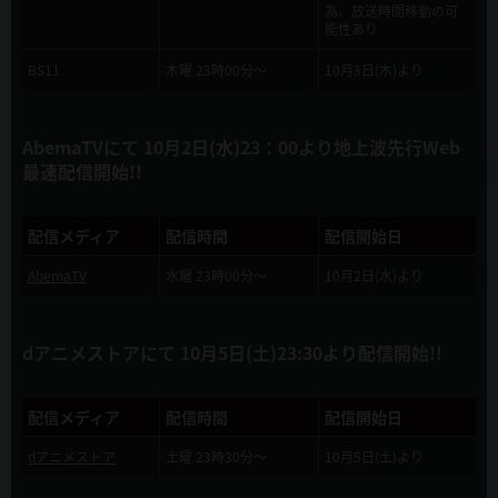
2019年9月4日
為、放送時間移動の可
能性あり
本サイト公開！
BS11
木曜 23時00分～
10月3日(木)より
2019年8月21日
OP・EDテーマ決定！
AbemaTVにて 10月2日(水)23：00より地上波先行Web
2019年8月7日
最速配信開始!!
TVアニメ化記念 「慎重勇者」「痛いのは嫌なので防御力に極振りし
たいと思います。」マンガ試し読み合同小冊子 コミックマーケット96
KADOKAWAブースで無料配布決定！
配信メディア
配信時間
配信開始日
AbemaTV
水曜 23時00分～
10月2日(水)より
2019年7月8日
TVアニメ「慎重勇者」ティザーPV 公開！！
dアニメストアにて 10月5日(土)23:30より配信開始!!
2019年7月8日
竜宮院聖哉・リスタルテのキャストが発表されました！
配信メディア
配信時間
配信開始日
2019年5月8日
dアニメストア
土曜 23時30分～
10月5日(土)より
10月からTVアニメ放送開始！ メインスタッフ発表！