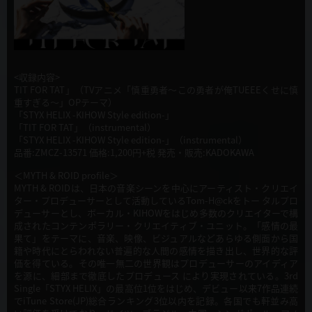
<収録内容>
TIT FOR TAT」（TVアニメ「慎重勇者〜この勇者が俺TUEEEくせに慎
重すぎる〜」OPテーマ）
「STYX HELIX -KIHOW Style edition-」
「TIT FOR TAT」（instrumental）
「STYX HELIX -KIHOW Style edition-」（instrumental）
品番:ZMCZ-13571 価格:1,200円+税 発売・販売:KADOKAWA
＜MYTH & ROID profile＞
MYTH & ROIDは、日本の音楽シーンを中心にアーティスト・クリエイ
ター・プロデューサーとして活動しているTom-H@ckをトー タルプロ
デューサーとし、ボーカル・KIHOWをはじめ多数のクリエイターで構
成されたコンテンポラリー・クリエイティブ・ユニット。「感情の最
果て」をテーマに、音楽、映像、ビジュアルなどあらゆる側面から国
籍や時代にとらわれない普遍的な人間の感情を描き出し、世界的な評
価を得ている。その唯一無二の世界観はプロデューサーのアイディア
を源に、細部まで徹底したプロデュース により実現されている。3rd
Single「STYX HELIX」の最高位1位をはじめ、デビュー以来7作品連続
でiTune Store(JP)総合ランキング3位以内を記録。各国でも軒並み高