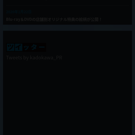
2020年1月22日
Blu-ray＆DVDの店舗別オリジナル特典の絵柄が公開！
2019年12月27日
TVアニメ「慎重勇者」年始の振り返り全話一挙配信決定！
2019年12月27日
Tweets by kadokawa_PR
第12話(最終回)「この勇者が俺TUEEEくせに慎重すぎる」WEB限定
予告公開！
2019年12月27日
ラジオ慎重勇者第６回配信開始！
2019年12月27日
第12話(最終回)「この勇者が俺TUEEEくせに慎重すぎる」先行カット
&あらすじ公開！
2019年12月26日