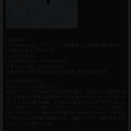
<収録内容>
「be perfect, plz!」（TVアニメ「慎重勇者〜この勇者が俺TUEEEくせ
に慎重すぎる〜」EDテーマ）
「タイトル未定」
「be perfect, plz!」（instrumental）
「タイトル未定」（instrumental）
品番:ZMCZ-13572 価格:1,200円+税 発売・販売:KADOKAWA
<安月名莉子 profile>
あづな・りこ 12月3日生まれ。
幼少よりミュージカルやTVへの出演を通し、役者としての表現を学
ぶ。大学進学と同時に自身の思いを形に残すためシンガーソングライ
ターとしての活動を開始。2018年10月放送TVアニメ『やがて君にな
る』のOPテーマ「君にふ れて」でメジャーデビュー。同時に
OVA『Re:ゼロから始める異世界生活 Memory Snow』の挿入歌
「Memories」の歌唱に抜擢される。 卓越したギター演奏と寄り添う
声で、こころを歌い上げる。