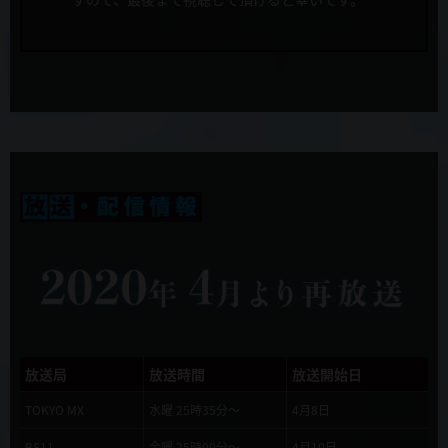
新キャラクター&キャスト発表！ ケオス=マキナ役にたかはし智秋さ
んが決定！
音楽
藤澤慶昌
2019年9月27日
本PV解禁！
音楽制作
KADOKAWA
2019年9月27日
キュアメイドカフェコラボ開催決定！
アニメーション制作
WHITE FOX
2019年9月27日
10月6日 店頭配布会＠AKIHABARAゲーマーズ本店の開催が決定！
製作
慎重勇者製作委員会
2019年9月20日
OP/EDテーマのオリジナル購入特典が発表されました
2019年9月20日
放送局
放送時間
放送開始日
Webラジオ「ラジオ慎重勇者~このラジオが面SHIREEEくせに慎重す
ぎる~」10月より始まります！
TOKYO MX
水曜 25時35分～
4月8日
BS11
金曜 25時00分～
4月10日