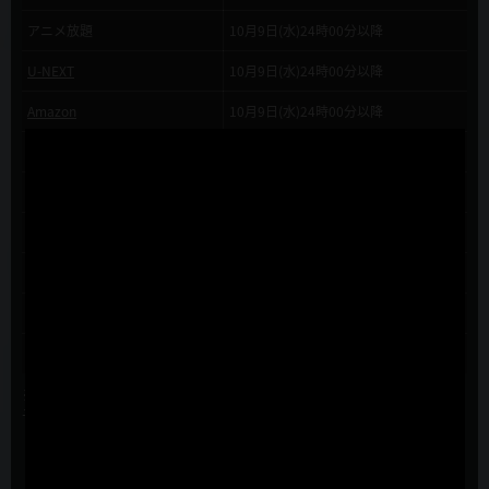
アニメ放題
10月9日(水)24時00分以降
U-NEXT
10月9日(水)24時00分以降
Amazon
10月9日(水)24時00分以降
NETFLIX
10月9日(水)24時00分以降
Rakuten TV
10月9日(水)24時00分以降
DMM.com
10月9日(水)24時00分以降
ビデオマーケット
10月9日(水)24時00分以降
HAPPY!動画
10月9日(水)24時00分以降
ムービーフルplus
10月9日(水)24時00分以降
※配信日時は変更になる場合がございます。
予めご了承ください。