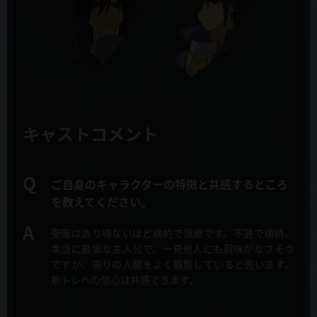
開！
監督
2019年10月10日
迫井政行
EDテーマ 安月名莉子「be perfect, plz!」フルサイズMV大胆に公
開！
シリーズ構成・脚本
猪原健太
2019年10月9日
マチアソビvol23 延期のお知らせ
キャラクターデザイン・総作画監督
キャストコメント
戸田麻衣
2019年10月8日
第2話「新米女神には荷が重すぎる」先行カット&あらすじ公開！
プロップデザイン
ご自身のキャラクターの特徴と共感するところ
戸田麻衣、鈴木典孝、岩畑剛一
を教えてください。
2019年10月8日
Webラジオ「ラジオ慎重勇者~このラジオが面SHIREEEくせに慎重す
美術設定
ぎる~」第１回配信スタート
聖哉はあり得ないほど病的で慎重です。
不遜で横柄、
青木 薫(美峰)、緒川マミオ、デジタルノイズ
本当に最低な主人公で、一見他人にも興味がなさそう
ですが、周りの人間をよく観察していると思います。
2019年10月8日
美術監督
筋トレへの信心は共感できます。
キュアメイドカフェコラボ 10月11日より開催！コラボメニュー公
高峯義人（美峰）、宮里和誉（美峰）
開！