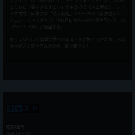
キャスト直筆サイン入り台本プレゼントキャンペーン開催！
とともに「装神少女まとい」を手がけた《戸田麻衣》、シリ
ーズ構成・脚本には「幼女戦記」シリーズの《猪原健太》、
2019年12月10日
アニメーション制作は「Re:ゼロから始める異世界生活」の
TVアニメ「慎重勇者～この勇者が俺TUEEEくせに慎重すぎる～」放
《WHITE FOX》が担当する。
送・配信のお知らせ
ありえないほど慎重な性格の勇者と彼に振り回されまくる駄
2019年12月4日
女神が送る異世界救済が今、幕を開ける！
第9話「死神がとにかく無敵すぎる」先行カット&あらすじ公開！
2019年11月27日
ラジオ慎重勇者第５回配信スタート！
2019年11月27日
新キャスト発表！難敵・ベル=ブブ役に山本兼平さんが決定！
2019年11月27日
第8話「清楚なくせに淫乱すぎる」先行カット&あらすじ公開！
竜宮院聖哉
2019年11月23日
梅原裕一郎
マチアソビカフェにてコラボカフェ開催が決定！！