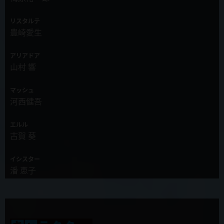
リスタルテ
2019年11月19日
豊崎愛生
第7話「この女騎士が犬っぽすぎる」先行カット&あらすじ、WEB限
定予告公開！
アリアドア
山村 響
2019年11月19日
新キャラクター&新キャスト発表！女神・ミティス役に三石琴乃さ
ん、女騎士・ロザリー役に花守ゆみりさんが決定！
マッシュ
河西健吾
2019年11月19日
重要キャラクターのキャストが判明！四天王イレイザ=カイゼル役を
エルル
土田大さん、魔王・ゼノスロード役を藤原啓治さんが演じられます。
古賀 葵
2019年11月13日
イシスター
第6話「竜王なのにズルすぎる」先行カット&あらすじ、WEB限定予
潘 恵子
告公開！
セルセウス
2019年11月12日
斧 アツシ
カラオケパセラでTVアニメ「慎重勇者」コラボ開催決定！