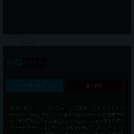
2020年1月24日（金）発売「慎重勇者～この勇者が俺TUEEEくせに
慎重すぎる～」Blu-ray＆DVD Vol.1 の展開図が公開！
2019年12月24日
第11話「その真実は重すぎる」先行カット&あらすじ、WEB限定予告
公開！
2019年12月20日
「慎重勇者～この勇者が俺TUEEEくせに慎重すぎる～」第11話・第
12話(最終回) 放送・配信のお知らせ
2019年12月17日
第10話「老人なのに強すぎる」先行カット&あらすじ、WEB限定予告
イントロダクション
あらすじ
公開！
2019年12月13日
Web小説サイト「カクヨム」にて連載、そしてカドカワ
「慎重勇者～この勇者が俺TUEEEくせに慎重すぎる～」展がジースト
ア大阪・ジーストア名古屋・ジーストア福岡にて開催決定！
BOOKSから刊行中の「この勇者が俺TUEEEくせに慎重すぎ
る」が盤石のスタッフ陣によってアニメーション化！監督は
「ソードアート・オンライン オルタナティブ ガンゲイル・オ
2019年12月13日
ンライン」の《迫井政行》、キャラクターデザインには迫井