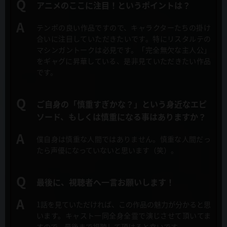
アニメのここに注目！というポイントは？
色彩設計
2019年10月8日
佐藤美由紀（Wish）
マチアソビvol.23にて第1話・第2話特別上映決定！
テンポの良い作品ですので、キャラクターたちの掛け
合いに注目していただきたいです。特にリスタルテの
特効監修
2019年10月3日
谷口久美子(チーム・タニグチ)
マシンガントークは必見です。
「完全無欠な主人公」
Blu-ray &DVD 告知CMが公開！
をギャグに昇華している、是非見ていただきたい作品
です。
撮影監督
2019年10月3日
大泉 鉱（T2studio）
キャストコメント公開！
ご自身の「慎重すぎかな？」という身近なエピ
2Ｄワークス
ソード、
もしくは慎重になる事はありますか？
2019年10月3日
荒木宏文
OP/ED CM映像公開！
僕自身は慎重な人間ではありません。
慎重な人間だっ
3Ｄディレクター
たら声優になっていないと思います（笑）。
2019年10月3日
板井義隆（アイラ・ラボラトリ）
OP&EDジャケット、CM映像公開！
編集
最後に、視聴者へ一言お願いします！
2019年10月1日
後藤正浩（REAL-T）
第1話「この勇者が傲慢すぎる」先行カット&あらすじ公開！
1話を見ていただければ、この作品の魅力が分かると思
音響監督
います。
キャスト一同全身全霊で演じさせて頂いてま
2019年10月1日
明田川 仁
すので、最後まで視聴して頂けると幸いです。