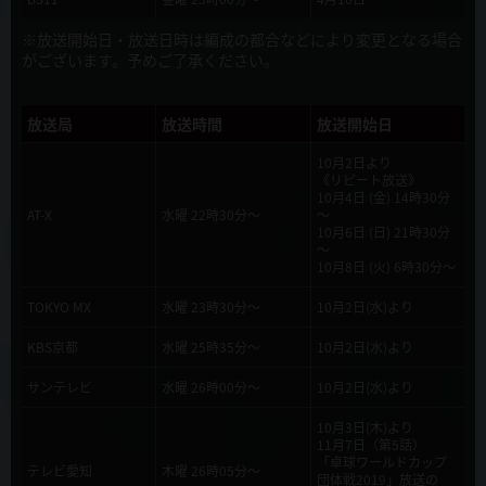
2019年9月20日
新キャラクターCV（アリアドア・セルセウス・イシスター）発表！
※放送開始日・放送日時は編成の都合などにより変更となる場合
がございます。予めご了承ください。
2019年9月20日
配信サイトでの第1話先行配信開催決定！
放送局
放送時間
放送開始日
2019年9月11日
10月2日より
《リピート放送》
新キャラクタービジュアル&キャスト公開
10月4日 (金) 14時30分
AT-X
水曜 22時30分～
～
10月6日 (日) 21時30分
2019年9月11日
～
『この勇者が俺TUEEEくせに慎重すぎる１・２巻スペシャルパック発
10月8日 (火) 6時30分～
売決定！』
TOKYO MX
水曜 23時30分～
10月2日(水)より
2019年9月4日
KBS京都
水曜 25時35分～
10月2日(水)より
放送・配信情報発表！！10月2日より放送・配信開始！
サンテレビ
水曜 26時00分～
10月2日(水)より
2019年9月4日
10月3日(木)より
キービジュアル公開！
11月7日（第5話）
「卓球ワールドカップ
テレビ愛知
木曜 26時05分～
団体戦2019」放送の