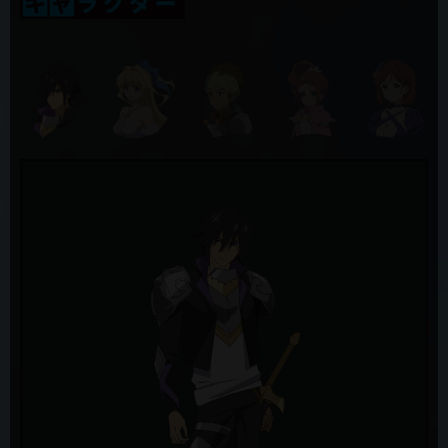
アデネラ
2019年11月5日
井澤詩織
第5話 放送時間の変更（11/7 テレビ愛知）
ヴァルキュレ
2019年11月5日
ファイルーズ あい
第5話「この女神が不気味すぎる」先行カット&あらすじ、WEB限定
予告公開！
ミティス
三石琴乃
2019年11月5日
新キャラクター&キャスト発表！女神・ヴァルキュレ役にファイルー
ロザリー=ロズガルド
ズ あいさん、女神・アデネラ役に井澤詩織さんが決定！
花守ゆみり
2019年11月5日
ケオス＝マキナ
養老乃瀧グループの「だんまや水産」とのコラボ開催！
たかはし智秋
2019年10月28日
デスマグラ
第４話「仲間なんて超いらなすぎる」先行カット&あらすじ、WEB限
うえだゆうじ
定予告公開！
ベル=ブブ
2019年10月28日
山本兼平